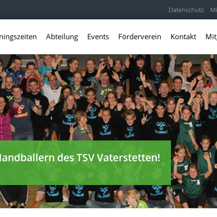
Datenschutz
Mi
ningszeiten
Abteilung
Events
Förderverein
Kontakt
Mit
andballern des TSV Vaterstetten!