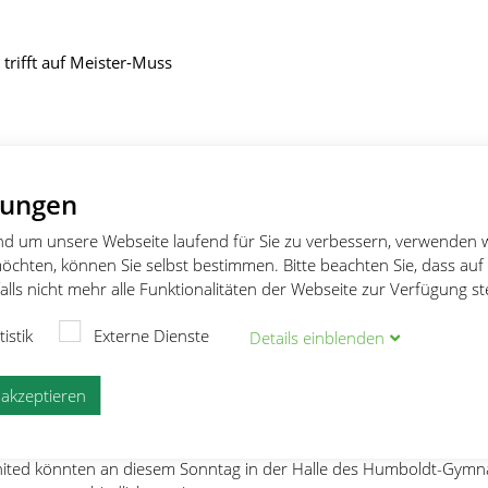
trifft auf Meister-Muss
ifft auf Meister-Muss
lungen
und um unsere Webseite laufend für Sie zu verbessern, verwenden 
öchten, können Sie selbst bestimmen. Bitte beachten Sie, dass auf
– REGIONALLIGA Gesichertes
lls nicht mehr alle Funktionalitäten der Webseite zur Verfügung s
ener Frauenteam empfängt
tistik
Externe Dienste
Details
ein
blenden
er Forst United
e akzeptieren
r einen Seite ein bisschen Druck, auf der anderen purer Genuss. D
dem Regionalliga-Derby der Handballfrauen des TSV Vaterstetten
nited könnten an diesem Sonntag in der Halle des Humboldt-Gym