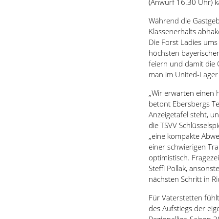
(Anwurf 16.30 Uhr) k
Während die Gastgebe
Klassenerhalts abhak
Die Forst Ladies ums
höchsten bayerischen
feiern und damit die Q
man im United-Lager n
„Wir erwarten einen 
betont Ebersbergs Te
Anzeigetafel steht, u
die TSVV Schlüsselspi
„eine kompakte Abweh
einer schwierigen Tra
optimistisch. Fragez
Steffi Pollak, ansonst
nächsten Schritt in R
Für Vaterstetten fühl
des Aufstiegs der eig
Regionalliga-Saison 