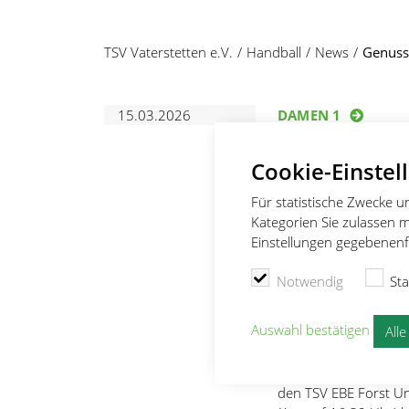
TSV Vaterstetten e.V.
Handball
News
Genuss 
15.03.2026
DAMEN 1
Genuss tr
Cookie-Einstel
von
Johanna Stumpf
Für statistische Zwecke 
Kategorien Sie zulassen m
HANDBALL 
Einstellungen gegebenenfa
Vaterstett
Notwendig
Sta
Spitzenreit
Auswahl bestätigen
All
Vaterstetten – Auf de
Voraussetzungen vor 
den TSV EBE Forst U