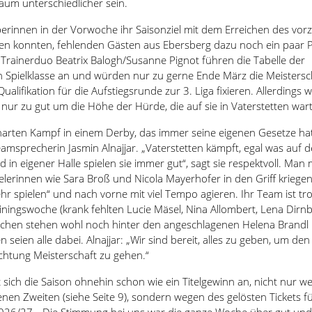
aum unterschiedlicher sein.
rinnen in der Vorwoche ihr Saisonziel mit dem Erreichen des vorz
en konnten, fehlenden Gästen aus Ebersberg dazu noch ein paar 
 Trainerduo Beatrix Balogh/Susanne Pignot führen die Tabelle der
 Spielklasse an und würden nur zu gerne Ende März die Meistersc
ualifikation für die Aufstiegsrunde zur 3. Liga fixieren. Allerdings 
ur zu gut um die Höhe der Hürde, die auf sie in Vaterstetten wart
harten Kampf in einem Derby, das immer seine eigenen Gesetze hat
amsprecherin Jasmin Alnajjar. „Vaterstetten kämpft, egal was auf d
nd in eigener Halle spielen sie immer gut“, sagt sie respektvoll. Man
elerinnen wie Sara Broß und Nicola Mayerhofer in den Griff kriegen,
r spielen“ und nach vorne mit viel Tempo agieren. Ihr Team ist tro
iningswoche (krank fehlten Lucie Mäsel, Nina Allombert, Lena Dirn
eichen stehen wohl noch hinter den angeschlagenen Helena Brandl
en seien alle dabei. Alnajjar: „Wir sind bereit, alles zu geben, um den
ichtung Meisterschaft zu gehen.“
t sich die Saison ohnehin schon wie ein Titelgewinn an, nicht nur w
enen Zweiten (siehe Seite 9), sondern wegen des gelösten Tickets fü
2026/27. „Die Stimmung bei uns war die ganze Woche über gut und