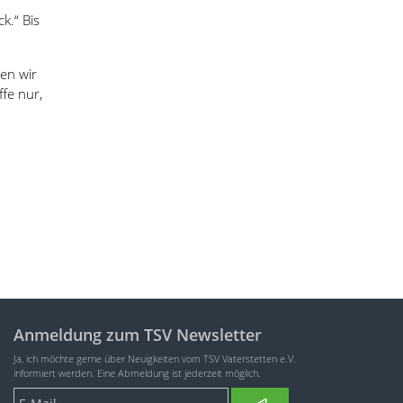
k.“ Bis
ben wir
ffe nur,
Anmeldung zum TSV Newsletter
Ja, ich möchte gerne über Neuigkeiten vom TSV Vaterstetten e.V.
informiert werden. Eine Abmeldung ist jederzeit möglich.