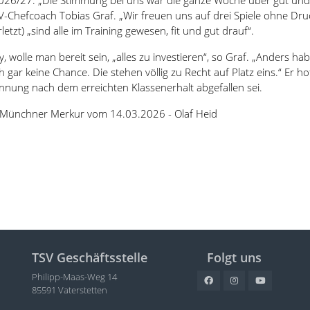
VV-Chefcoach Tobias Graf. „Wir freuen uns auf drei Spiele ohne Druc
letzt) „sind alle im Training gewesen, fit und gut drauf“.
 wolle man bereit sein, „alles zu investieren“, so Graf. „Anders ha
gar keine Chance. Die stehen völlig zu Recht auf Platz eins.“ Er ho
annung nach dem erreichten Klassenerhalt abgefallen sei.
/Münchner Merkur vom 14.03.2026 - Olaf Heid
TSV Geschäftsstelle
Folgt uns
Philipp-Maas-Weg 14
85591 Vaterstetten