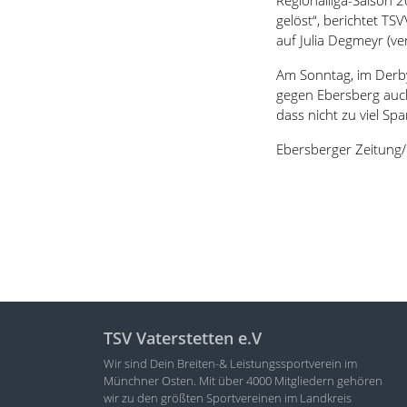
gelöst“, berichtet TS
auf Julia Degmeyr (ver
Am Sonntag, im Derby,
gegen Ebersberg auch 
dass nicht zu viel Sp
Ebersberger Zeitung
TSV Vaterstetten e.V
Wir sind Dein Breiten-& Leistungssportverein im
Münchner Osten. Mit über 4000 Mitgliedern gehören
wir zu den größten Sportvereinen im Landkreis