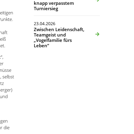
knapp verpasstem
Turniersieg
eitigen
Punkte.
23.04.2026
Zwischen Leidenschaft,
haft
Teamgeist und
weiß
„Vogelfamilie fürs
et.
Leben“
“,
er
 müsse
 selbst
tz
berger)
 und
egen
r die