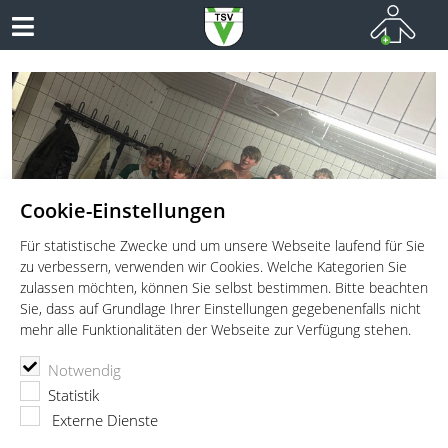
Cookie-Einstellungen
Für statistische Zwecke und um unsere Webseite laufend für Sie
zu verbessern, verwenden wir Cookies. Welche Kategorien Sie
zulassen möchten, können Sie selbst bestimmen. Bitte beachten
Sie, dass auf Grundlage Ihrer Einstellungen gegebenenfalls nicht
mehr alle Funktionalitäten der Webseite zur Verfügung stehen.
Oberliga 2026/27
mC goes BOL!
Zweite Quali-Runde: mC Vögel
Zwischen Leidenschaft,
Notwendig
zeigen Entwicklung
Teamgeist und „Vogelfamilie fürs
WB JUNGVÖGEL FLIEGEN SOUVERÄN IN DIE OBERLIGA
DRITTE RUNDE BOL QUALI DER MC
Statistik
Leben“
26/27
MC MIT HEIMPREMIERE TEIL 2
Externe Dienste
lesen
EIN BLICK HINTER DIE KULISSEN DES TSVV-HANDBALLS