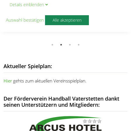
lesen
lesen
Details
ein
blenden
MIT LENNY TOBIAS
lesen
Auswahl bestätigen
Alle akzeptieren
Aktueller Spielplan:
Hier
gehts zum aktuellen Vereinsspielplan.
Der Förderverein Handball Vaterstetten dankt
seinen Unterstützern und Mitgliedern: