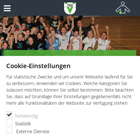
Herzlich Willkommen bei den
Cookie-Einstellungen
Handballern des TSV Vaterstetten!
Teamsport vom Allerfeinsten
Für statistische Zwecke und um unsere Webseite laufend für Sie
zu verbessern, verwenden wir Cookies. Welche Kategorien Sie
zulassen möchten, können Sie selbst bestimmen. Bitte beachten
Sie, dass auf Grundlage Ihrer Einstellungen gegebenenfalls nicht
mehr alle Funktionalitäten der Webseite zur Verfügung stehen.
TSV Vaterstetten e.V.
Handball
Abteilung
Notwendig
Andreas Bedurke
Statistik
Externe Dienste