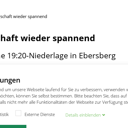
rschaft wieder spannend
chaft wieder spannend
e 19:20-Niederlage in Ebersberg
rgerliche Niederlage im Rennen um die Meisterschaft musste die we
lungen
erstetten beim Auswärtsspiel in Ebersberg einstecken. Nach nerv
e, das die Heimmannschaft zu nutzen wusste, fanden die
und um unsere Webseite laufend für Sie zu verbessern, verwenden 
rst gegen Mitte der ersten Halbzeit einigermaßen zu ihrem Spiel: d
öchten, können Sie selbst bestimmen. Bitte beachten Sie, dass auf
ht konsequent genug, fehlerhafte Pässe taten ihr übriges. Dennoc
lls nicht mehr alle Funktionalitäten der Webseite zur Verfügung s
ettenerinnen zur Halbzeit mit einem 2-Tore-Vorsprung (10:8) in di
tistik
Externe Dienste
Details
ein
blenden
n Hälfte der Spielzeit war durch eine gute Leistung der gegnerisc