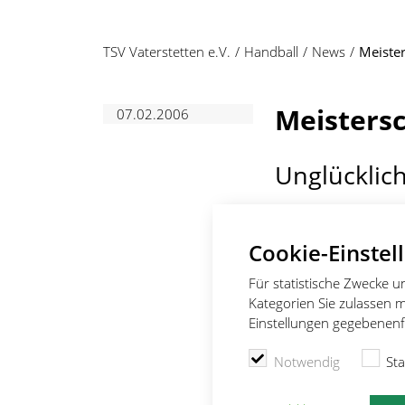
TSV Vaterstetten e.V.
Handball
News
Meiste
Meisters
07.02.2006
Unglücklich
Vaterstetten - Eine ä
Cookie-Einstel
B-Jugend des TSV Vat
Spielbeginn der Gäst
Für statistische Zwecke 
Vaterstettenerinnen e
Kategorien Sie zulassen m
Abwehrarbeit war nic
Einstellungen gegebenenfa
gelang es den Vaterst
Kabine zu gehen.
Notwendig
Sta
Der Beginn der zweite