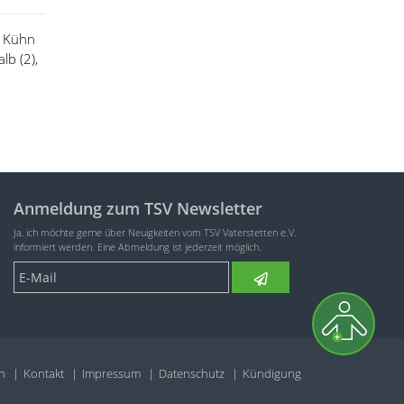
a Kühn
lb (2),
Anmeldung zum TSV Newsletter
Ja, ich möchte gerne über Neuigkeiten vom TSV Vaterstetten e.V.
informiert werden. Eine Abmeldung ist jederzeit möglich.
n
Kontakt
Impressum
Datenschutz
Kündigung