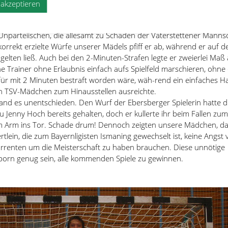
 manchen guten Wurf der Vaterstettenerinnen parieren konnte. Nu
e akzeptieren
rsberger Spielerinnen, die offene Deckung des TSV durch ein etwas
u überwinden  nicht zuletzt angespornt durch mehr als frag-würdi
nparteiischen, die allesamt zu Schaden der Vaterstettener Manns
 korrekt erzielte Würfe unserer Mädels pfiff er ab, während er auf d
gelten ließ. Auch bei den 2-Minuten-Strafen legte er zweierlei Maß
e Trainer ohne Erlaubnis einfach aufs Spielfeld marschieren, ohne
ür mit 2 Minuten bestraft worden wäre, wäh-rend ein einfaches Ha
n TSV-Mädchen zum Hinausstellen ausreichte.
tand es unentschieden. Den Wurf der Ebersberger Spielerin hatte d
u Jenny Hoch bereits gehalten, doch er kullerte ihr beim Fallen zu
m Arm ins Tor. Schade drum! Dennoch zeigten unsere Mädchen, da
lein, die zum Bayernligisten Ismaning gewechselt ist, keine Angst 
urrenten um die Meisterschaft zu haben brauchen. Diese unnötige
sporn genug sein, alle kommenden Spiele zu gewinnen.