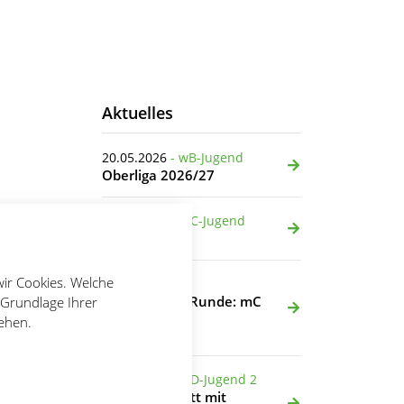
Aktuelles
20.05.2026
- wB-Jugend
Oberliga 2026/27
19.05.2026
- mC-Jugend
ibliche
mC goes BOL!
ösem
wir Cookies. Welche
04.05.2026
ie
Zweite Quali-Runde: mC
 Grundlage Ihrer
h
Vögel zeigen
tehen.
e
Entwicklung
28.04.2026
- mD-Jugend 2
hen
Starker Auftritt mit