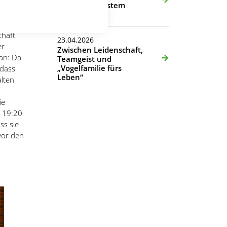
n
knapp verpasstem
Turniersieg
ge
chaft
23.04.2026
er
Zwischen Leidenschaft,
 an: Da
Teamgeist und
„Vogelfamilie fürs
 dass
Leben“
lten
ie
m 19:20
ss sie
vor den