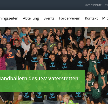
Datenschutz
Mi
ningszeiten
Abteilung
Events
Förderverein
Kontakt
Mit
andballern des TSV Vaterstetten!