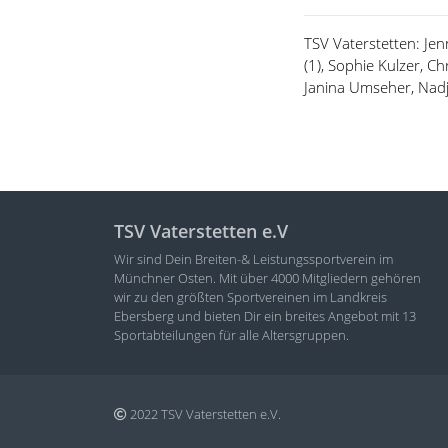
TSV Vaterstetten: Jen
(1), Sophie Kulzer, Ch
Janina Umseher, Nad
TSV Vaterstetten e.V
Wir sind Dein Breiten-& Leistungssportverein im
Münchner Osten. Mit über 4000 Mitgliedern gehören
wir zu den größten Sportvereinen im Landkreis
Ebersberg und bieten Dir ein breites Angebot mit 13
Sportabteilungen für alle Altersgruppen.
2022 TSV Vaterstetten e.V.