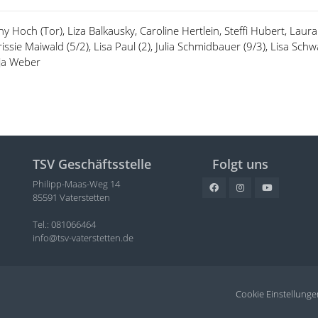
ny Hoch (Tor), Liza Balkausky, Caroline Hertlein, Steffi Hubert, Laur
rissie Maiwald (5/2), Lisa Paul (2), Julia Schmidbauer (9/3), Lisa Schwa
ja Weber
TSV Geschäftsstelle
Folgt uns
Philipp-Maas-Weg 14
85591 Vaterstetten
Tel.: 081066464
info@tsv-vaterstetten.de
Cookie Einstellunge