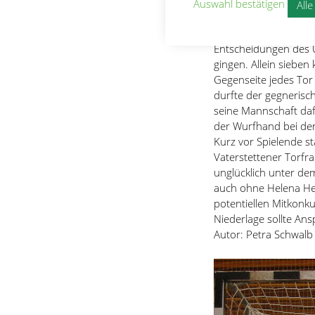
Torfrau geprägt, die
Auswahl bestätigen
All
schafften es die Ebe
beweglicheres Spiel z
Entscheidungen des U
gingen. Allein sieben
Gegenseite jedes Tor 
durfte der gegnerisch
seine Mannschaft daf
der Wurfhand bei de
Kurz vor Spielende s
Vaterstettener Torfra
unglücklich unter de
auch ohne Helena Hert
potentiellen Mitkonk
Niederlage sollte An
Autor: Petra Schwalb