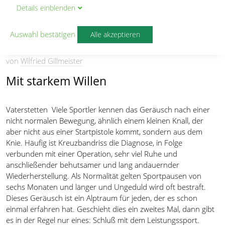
Details
ein
blenden
Caro Fischer nach zweitem
Kreuzbandriss vor dem
Auswahl bestätigen
Alle akzeptieren
Comeback
von
Wilfried Gillmeister
Mit starkem Willen
Vaterstetten  Viele Sportler kennen das Geräusch nach einer
nicht normalen Bewegung, ähnlich einem kleinen Knall, der
aber nicht aus einer Startpistole kommt, sondern aus dem
Knie. Häufig ist Kreuzbandriss die Diagnose, in Folge
verbunden mit einer Operation, sehr viel Ruhe und
anschließender behutsamer und lang andauernder
Wiederherstellung. Als Normalität gelten Sportpausen von
sechs Monaten und länger und Ungeduld wird oft bestraft.
Dieses Geräusch ist ein Alptraum für jeden, der es schon
einmal erfahren hat. Geschieht dies ein zweites Mal, dann gibt
es in der Regel nur eines: Schluß mit dem Leistungssport.