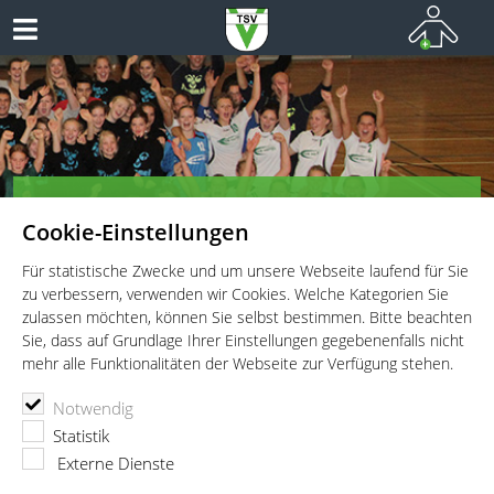
Herzlich Willkommen bei den
Cookie-Einstellungen
Handballern des TSV Vaterstetten!
Teamsport vom Allerfeinsten
Für statistische Zwecke und um unsere Webseite laufend für Sie
zu verbessern, verwenden wir Cookies. Welche Kategorien Sie
zulassen möchten, können Sie selbst bestimmen. Bitte beachten
Sie, dass auf Grundlage Ihrer Einstellungen gegebenenfalls nicht
mehr alle Funktionalitäten der Webseite zur Verfügung stehen.
TSV Vaterstetten e.V.
Handball
News
Notwendig
Caro Fischer nach zweitem Kreuzbandriss vor dem Comeback
Statistik
Externe Dienste
12.02.2006