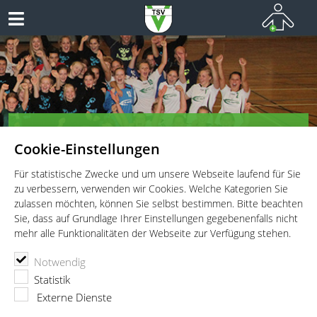
Herzlich Willkommen bei den
Cookie-Einstellungen
Handballern des TSV Vaterstetten!
Teamsport vom Allerfeinsten
Für statistische Zwecke und um unsere Webseite laufend für Sie
zu verbessern, verwenden wir Cookies. Welche Kategorien Sie
zulassen möchten, können Sie selbst bestimmen. Bitte beachten
Sie, dass auf Grundlage Ihrer Einstellungen gegebenenfalls nicht
mehr alle Funktionalitäten der Webseite zur Verfügung stehen.
TSV Vaterstetten e.V.
Handball
News
Notwendig
Arbeitssieg trotz Mini-Kader
Statistik
Externe Dienste
23.02.2026