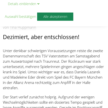
Details
ein
blenden
DAMEN 2
Auswahl bestätigen
Alle akzeptieren
Arbeitssieg trotz Mini-Kader
von
Tina Huppmann
Dezimiert, aber entschlossen!
Unter denkbar schwierigen Voraussetzungen reiste die zweite
Damenmannschaft des TSV Vaterstetten am Samstagabend
zum Auswärtsspiel nach Traunreut. Der Rückraum war stark
unterbesetzt, mehrere Spielerinnen gingen angeschlagen oder
krank ins Spiel. Umso wichtiger war es, dass Daniela Lazarek
und Madeleine Eder direkt vom Spiel des FC Bayern München
in der Allianz Arena rechtzeitig zum Anpfiff in der Halle
eintrafen.
Der Start verlief zunächst holprig. Aufgrund der wenigen
Wechselmöglichkeiten sollte ein dosiertes Tempo gespielt und
lange Angriffe ausgespielt werden. Gerade im Positionsangriff