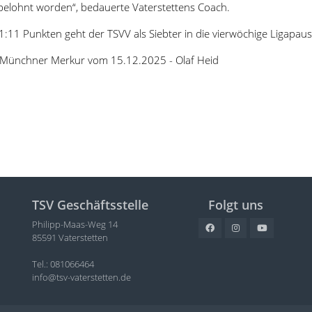
t belohnt worden“, bedauerte Vaterstettens Coach.
1:11 Punkten geht der TSVV als Siebter in die vierwöchige Ligapaus
/Münchner Merkur vom 15.12.2025 - Olaf Heid
TSV Geschäftsstelle
Folgt uns
Philipp-Maas-Weg 14
85591 Vaterstetten
Tel.: 081066464
info@tsv-vaterstetten.de