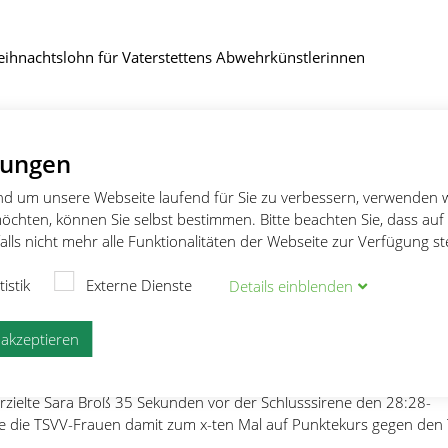
eihnachtslohn für Vaterstettens Abwehrkünstlerinnen
lungen
nachtslohn für Vaterstettens
und um unsere Webseite laufend für Sie zu verbessern, verwenden 
nstlerinnen
öchten, können Sie selbst bestimmen. Bitte beachten Sie, dass auf
lls nicht mehr alle Funktionalitäten der Webseite zur Verfügung s
tistik
Externe Dienste
Details
ein
blenden
n Regionalliga
e akzeptieren
roße Überraschungsgeschenk mit extra großer Schleife hielten die
lerinnen vom TSV Vaterstetten eigentlich schon in Händen. In der 
rzielte Sara Broß 35 Sekunden vor der Schlusssirene den 28:28-
e die TSVV-Frauen damit zum x-ten Mal auf Punktekurs gegen den