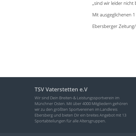
„sind wir leider nich
Mit ausgeglichenen 1
Ebersberger Zeitung
TSV Vaterstetten e.V
Wir sind Dein Breiten-& Leistungssportverein im
Münchner Osten. Mit über 4000 Mitgliedern gehören
wir zu den größten Sportvereinen im Landkreis
Ebersberg und bieten Dir ein breites Angebot mit 13
Sportabteilungen für alle Altersgruppen.