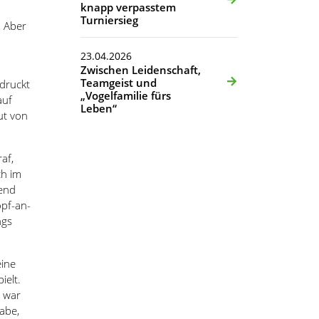
knapp verpasstem
Turniersieg
. Aber
n
23.04.2026
Zwischen Leidenschaft,
Teamgeist und
ndruckt
„Vogelfamilie fürs
auf
Leben“
ut von
af,
ch im
fend
opf-an-
ngs
ine
ielt.
 war
abe,