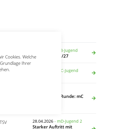
Aktuelles
20.05.2026
- wB-Jugend
Oberliga 2026/27
wir Cookies. Welche
 Grundlage Ihrer
tehen.
19.05.2026
- mC-Jugend
mC goes BOL!
04.05.2026
Zweite Quali-Runde: mC
Vögel zeigen
Entwicklung
Hans-
28.04.2026
- mD-Jugend 2
 TSV
Starker Auftritt mit