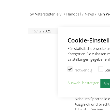
TSV Vaterstetten e.V.
Handball
News
Kein W
16.12.2025
DAMEN 1
Cookie-Einstel
Kein Weih
Für statistische Zwecke 
Abwehrkü
Kategorien Sie zulassen m
Einstellungen gegebenenfa
von
Johanna Stumpf
Notwendig
Sta
Vaterstette
Auswahl bestätigen
All
Vaterstetten – Das g
Regionalliga-Handbal
Nebauer-Sporthalle e
Ausgleich und bracht
Schwabmünchen.