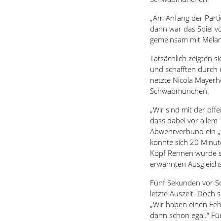
„Am Anfang der Partie
dann war das Spiel vö
gemeinsam mit Melan
Tatsächlich zeigten s
und schafften durch 
netzte Nicola Mayerh
Schwabmünchen.
„Wir sind mit der o
dass dabei vor allem
Abwehrverbund ein „to
konnte sich 20 Minut
Kopf Rennen wurde sc
erwähnten Ausgleichst
Fünf Sekunden vor S
letzte Auszeit. Doch 
„Wir haben einen Fe
dann schon egal.“ Fü