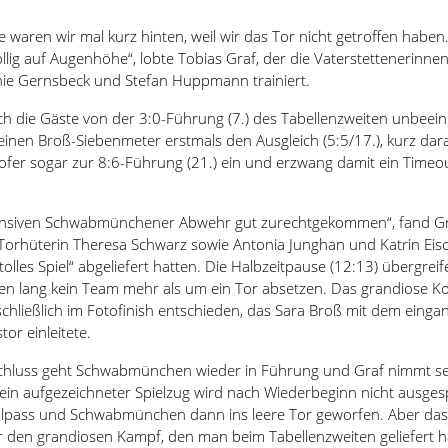
 waren wir mal kurz hinten, weil wir das Tor nicht getroffen haben
llig auf Augenhöhe“, lobte Tobias Graf, der die Vaterstettenerinne
ie Gernsbeck und Stefan Huppmann trainiert.
ich die Gäste von der 3:0-Führung (7.) des Tabellenzweiten unbeei
einen Broß-Siebenmeter erstmals den Ausgleich (5:5/17.), kurz dar
ofer sogar zur 8:6-Führung (21.) ein und erzwang damit ein Timeo
ffensiven Schwabmünchener Abwehr gut zurechtgekommen“, fand Gr
 Torhüterin Theresa Schwarz sowie Antonia Junghan und Katrin Eis
lles Spiel“ abgeliefert hatten. Die Halbzeitpause (12:13) übergrei
en lang kein Team mehr als um ein Tor absetzen. Das grandiose K
hließlich im Fotofinish entschieden, das Sara Broß mit dem einga
or einleitete.
chluss geht Schwabmünchen wieder in Führung und Graf nimmt se
sein aufgezeichneter Spielzug wird nach Wiederbeginn nicht ausgesp
hlpass und Schwabmünchen dann ins leere Tor geworfen. Aber das
r den grandiosen Kampf, den man beim Tabellenzweiten geliefert h