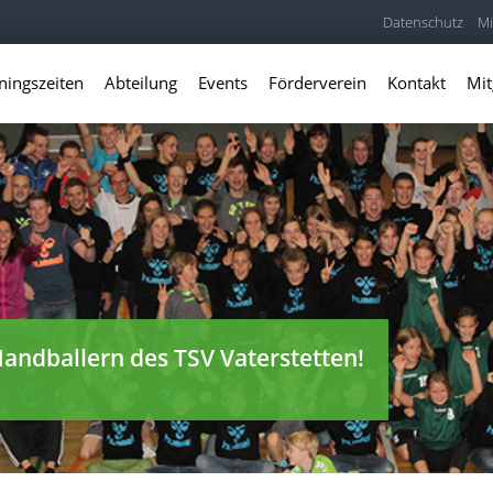
Datenschutz
Mi
ningszeiten
Abteilung
Events
Förderverein
Kontakt
Mit
andballern des TSV Vaterstetten!