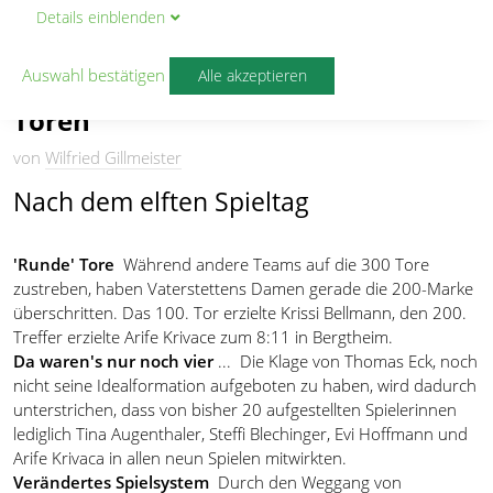
26.11.2006
Details
ein
blenden
Von Tabellenschiefständen,
Auswahl bestätigen
Alle akzeptieren
'Auferstehungen' und wenig
Toren
von
Wilfried Gillmeister
Nach dem elften Spieltag
'Runde' Tore
 Während andere Teams auf die 300 Tore
zustreben, haben Vaterstettens Damen gerade die 200-Marke
überschritten. Das 100. Tor erzielte Krissi Bellmann, den 200.
Treffer erzielte Arife Krivace zum 8:11 in Bergtheim.
Da waren's nur noch vier
...  Die Klage von Thomas Eck, noch
nicht seine Idealformation aufgeboten zu haben, wird dadurch
unterstrichen, dass von bisher 20 aufgestellten Spielerinnen
lediglich Tina Augenthaler, Steffi Blechinger, Evi Hoffmann und
Arife Krivaca in allen neun Spielen mitwirkten.
Verändertes Spielsystem
 Durch den Weggang von