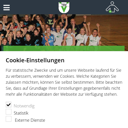
Herzlich Willkommen bei den
Cookie-Einstellungen
Handballern des TSV Vaterstetten!
Teamsport vom Allerfeinsten
Für statistische Zwecke und um unsere Webseite laufend für Sie
zu verbessern, verwenden wir Cookies. Welche Kategorien Sie
zulassen möchten, können Sie selbst bestimmen. Bitte beachten
Sie, dass auf Grundlage Ihrer Einstellungen gegebenenfalls nicht
mehr alle Funktionalitäten der Webseite zur Verfügung stehen.
TSV Vaterstetten e.V.
Handball
News
Notwendig
Von Tabellenschiefständen, 'Auferstehungen' und wenig
Statistik
Toren
Externe Dienste