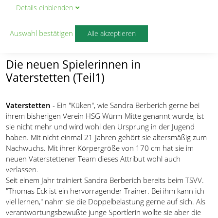
Details
ein
blenden
Sandy bringt Schwung und
Stimmung nach Vaterstetten
Auswahl bestätigen
Alle akzeptieren
von
Wilfried Gillmeister
Die neuen Spielerinnen in
Vaterstetten (Teil1)
Vaterstetten
- Ein "Küken", wie Sandra Berberich gerne bei
ihrem bisherigen Verein HSG Würm-Mitte genannt wurde, ist
sie nicht mehr und wird wohl den Ursprung in der Jugend
haben. Mit nicht einmal 21 Jahren gehört sie altersmäßig zum
Nachwuchs. Mit ihrer Körpergröße von 170 cm hat sie im
neuen Vaterstettener Team dieses Attribut wohl auch
verlassen.
Seit einem Jahr trainiert Sandra Berberich bereits beim TSVV.
"Thomas Eck ist ein hervorragender Trainer. Bei ihm kann ich
viel lernen," nahm sie die Doppelbelastung gerne auf sich. Als
verantwortungsbewußte junge Sportlerin wollte sie aber die