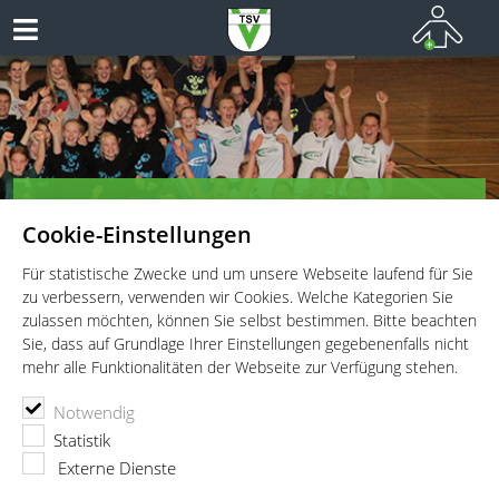
Herzlich Willkommen bei den
Cookie-Einstellungen
Handballern des TSV Vaterstetten!
Teamsport vom Allerfeinsten
Für statistische Zwecke und um unsere Webseite laufend für Sie
zu verbessern, verwenden wir Cookies. Welche Kategorien Sie
zulassen möchten, können Sie selbst bestimmen. Bitte beachten
Sie, dass auf Grundlage Ihrer Einstellungen gegebenenfalls nicht
mehr alle Funktionalitäten der Webseite zur Verfügung stehen.
TSV Vaterstetten e.V.
Handball
News
Notwendig
Sandy bringt Schwung und Stimmung nach Vaterstetten
Statistik
Externe Dienste
21.09.2006