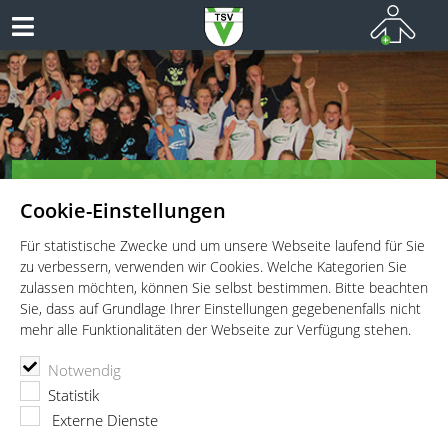
Herzlich Willkommen bei den
Cookie-Einstellungen
Handballern des TSV Vaterstetten!
Teamsport vom Allerfeinsten
Für statistische Zwecke und um unsere Webseite laufend für Sie
zu verbessern, verwenden wir Cookies. Welche Kategorien Sie
zulassen möchten, können Sie selbst bestimmen. Bitte beachten
Sie, dass auf Grundlage Ihrer Einstellungen gegebenenfalls nicht
mehr alle Funktionalitäten der Webseite zur Verfügung stehen.
TSV Vaterstetten e.V.
Handball
News
Notwendig
TSV Vaterstetten nährt sich mit Hoffnung auf den vierten
Statistik
Platz
Externe Dienste