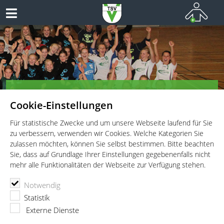
Herzlich Willkommen bei den
Cookie-Einstellungen
Handballern des TSV Vaterstetten!
Teamsport vom Allerfeinsten
Für statistische Zwecke und um unsere Webseite laufend für Sie
zu verbessern, verwenden wir Cookies. Welche Kategorien Sie
zulassen möchten, können Sie selbst bestimmen. Bitte beachten
Sie, dass auf Grundlage Ihrer Einstellungen gegebenenfalls nicht
mehr alle Funktionalitäten der Webseite zur Verfügung stehen.
TSV Vaterstetten e.V.
Handball
News
Notwendig
News
Statistik
Externe Dienste