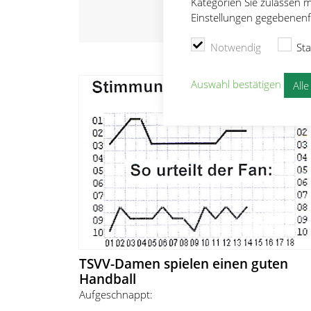
Kategorien Sie zulassen m
Einstellungen gegebenenfa
Notwendig
Sta
Auswahl bestätigen
All
TSVV-Damen spielen einen guten
Handball
Aufgeschnappt: