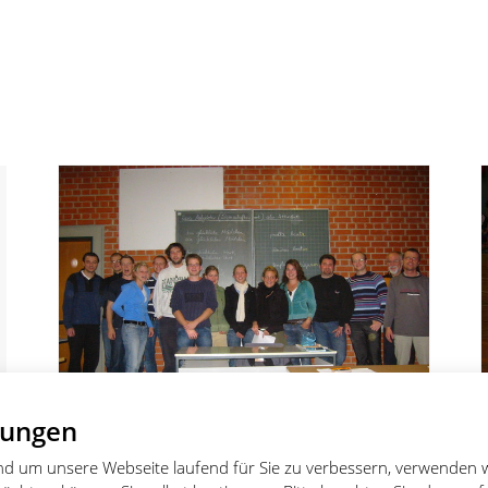
lungen
Zwei Herbstmeisterschaften
und um unsere Webseite laufend für Sie zu verbessern, verwenden 
eingefahren