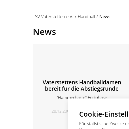
TSV Vaterstetten e.V.
Handball
News
News
Vaterstettens Handballdamen
bereit für die Abstiegsrunde
"Hammerharte" Endphase
28.12.2005
Wilfried Gillmeister
Cookie-Einstel
Für statistische Zwecke 