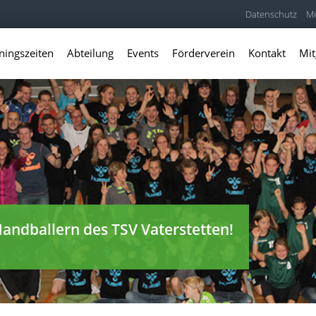
Datenschutz
Mi
ningszeiten
Abteilung
Events
Förderverein
Kontakt
Mit
andballern des TSV Vaterstetten!