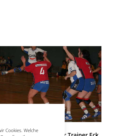
Kein sportliches
wir Cookies. Welche
Weihnachtsgeschenk für Trainer Eck