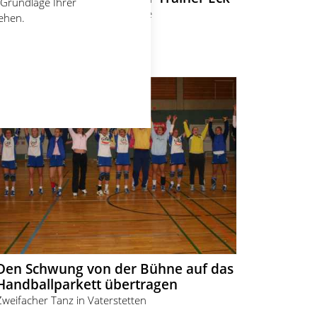
 Grundlage Ihrer
Nach der vierten Heimniederlage
tehen.
19.12.2005
Wilfried Gillmeister
Den Schwung von der Bühne auf das
Handballparkett übertragen
Zweifacher Tanz in Vaterstetten