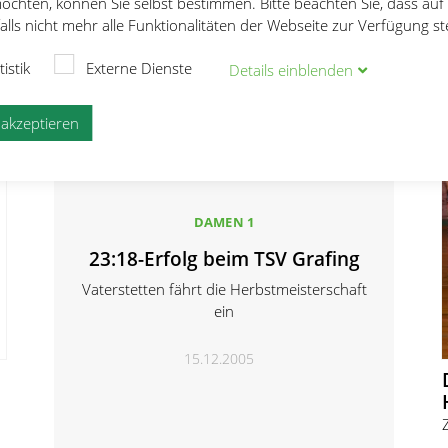
öchten, können Sie selbst bestimmen. Bitte beachten Sie, dass auf
Handballabteilung zieht Zwischenbilanz
lls nicht mehr alle Funktionalitäten der Webseite zur Verfügung s
21.12.2005
tistik
Externe Dienste
Details
ein
blenden
e akzeptieren
DAMEN 1
23:18-Erfolg beim TSV Grafing
Vaterstetten fährt die Herbstmeisterschaft
ein
15.12.2005