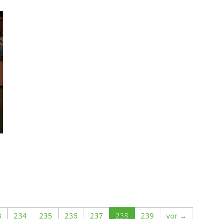
3
234
235
236
237
238
239
vor →