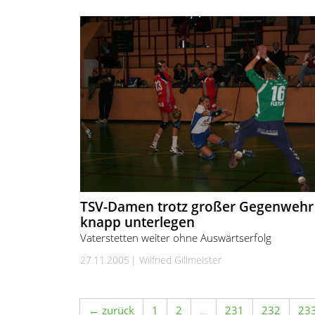
TSV-Damen trotz großer Gegenwehr
knapp unterlegen
Vaterstetten weiter ohne Auswärtserfolg
27.11.2005
Wilfried Gillmeister
← zurück
1
2
…
231
232
23