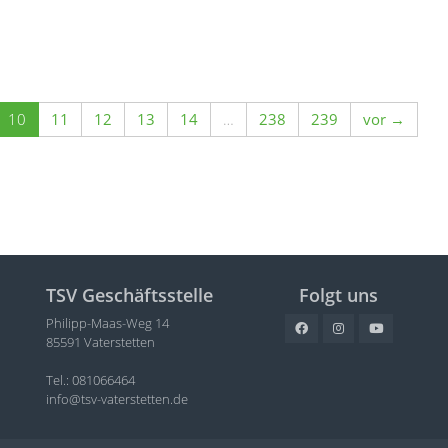
10
11
12
13
14
…
238
239
vor →
TSV Geschäftsstelle
Folgt uns
Philipp-Maas-Weg 14
85591 Vaterstetten
Tel.: 081066464
info@tsv-vaterstetten.de