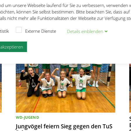
Jungvögel zurück in der Erfolgsspur
und um unsere Webseite laufend für Sie zu verbessern, verwenden 
Punktgewinn in Kempten
öchten, können Sie selbst bestimmen. Bitte beachten Sie, dass auf
14.11.2024
Johanna Stumpf
lls nicht mehr alle Funktionalitäten der Webseite zur Verfügung s
tistik
Externe Dienste
Details
ein
blenden
e akzeptieren
WD-JUGEND
Jungvögel feiern Sieg gegen den TuS