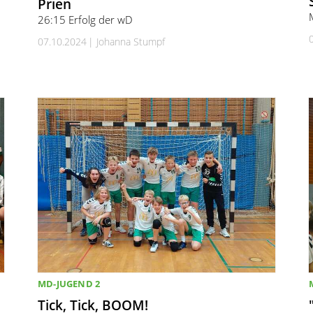
Prien
26:15 Erfolg der wD
07.10.2024
Johanna Stumpf
MD-JUGEND 2
Tick, Tick, BOOM!