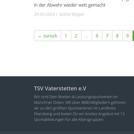
in der Abwehr wieder wett gemacht
29.09.2024
Selina Wipper
← zurück
1
2
…
6
7
8
9
TSV Vaterstetten e.V
Wir sind Dein Breiten-& Leistungssportverein im
Münchner Osten. Mit über 4000 Mitgliedern gehören
wir zu den größten Sportvereinen im Landkreis
Ebersberg und bieten Dir ein breites Angebot mit 13
Sportabteilungen für alle Altersgruppen.