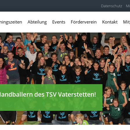
Datenschutz
Mi
ningszeiten
Abteilung
Events
Förderverein
Kontakt
Mit
andballern des TSV Vaterstetten!