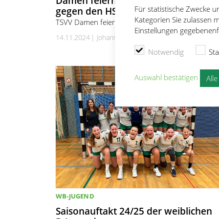
Damen feiern 29:24 Heimerfolg
Für statistische Zwecke 
gegen den HSV Bergtheim
Kategorien Sie zulassen m
TSVV Damen feiern den dritten Sieg in Folge
Einstellungen gegebenenfa
14.11.2024
Johanna Stumpf
Notwendig
Sta
Auswahl bestätigen
All
WB-JUGEND
Saisonauftakt 24/25 der weiblichen