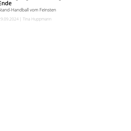
Ende
Stand-Handball vom Feinsten
29.09.2024
Tina Huppmann