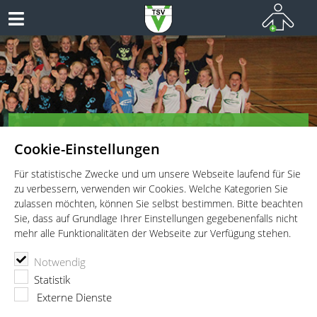
Herzlich Willkommen bei den
Cookie-Einstellungen
Handballern des TSV Vaterstetten!
Teamsport vom Allerfeinsten
Für statistische Zwecke und um unsere Webseite laufend für Sie
zu verbessern, verwenden wir Cookies. Welche Kategorien Sie
zulassen möchten, können Sie selbst bestimmen. Bitte beachten
Sie, dass auf Grundlage Ihrer Einstellungen gegebenenfalls nicht
mehr alle Funktionalitäten der Webseite zur Verfügung stehen.
TSV Vaterstetten e.V.
Handball
News
Notwendig
News
Statistik
Externe Dienste